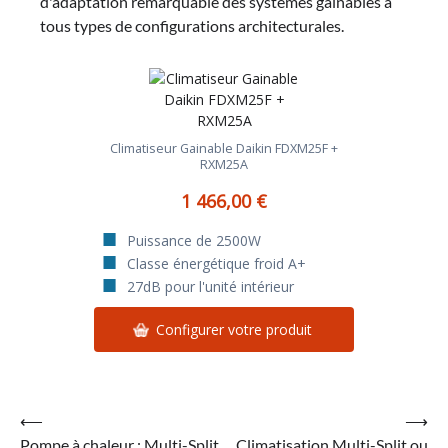
d'adaptation remarquable des systèmes gainables à
tous types de configurations architecturales.
Climatiseur Gainable Daikin FDXM25F +
RXM25A
1 466,00 €
Puissance de 2500W
Classe énergétique froid A+
27dB pour l'unité intérieur
Configurer votre produit
Navigation
⟵
⟶
Pompe à chaleur : Multi-Split
Climatisation Multi-Split ou