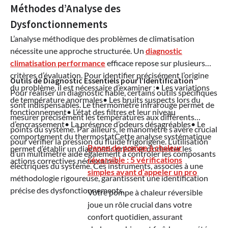
Méthodes d’Analyse des
Dysfonctionnements
L’analyse méthodique des problèmes de climatisation
nécessite une approche structurée. Un
diagnostic
climatisation performance
efficace repose sur plusieurs
critères d’évaluation. Pour identifier précisément l’origine
Outils de Diagnostic Essentiels pour l’Identification
du problème, il est nécessaire d’examiner :• Les variations
Pour réaliser un diagnostic fiable, certains outils spécifiques
de température anormales• Les bruits suspects lors du
sont indispensables. Le thermomètre infrarouge permet de
fonctionnement• L’état des filtres et leur niveau
mesurer précisément les températures aux différents
d’encrassement• La présence d’odeurs désagréables• Le
points du système. Par ailleurs, le manomètre s’avère crucial
comportement du thermostatCette analyse systématique
pour vérifier la pression du fluide frigorigène. L’utilisation
Panne de pompe à chaleur
permet d’établir un diagnostic précis et d’orienter les
d’un multimètre aide également à contrôler les composants
réversible : 5 vérifications
actions correctives nécessaires.
électriques du système. Ces instruments, associés à une
simples avant d’appeler un pro
méthodologie rigoureuse, garantissent une identification
précise des dysfonctionnements.
Votre pompe à chaleur réversible
joue un rôle crucial dans votre
confort quotidien, assurant