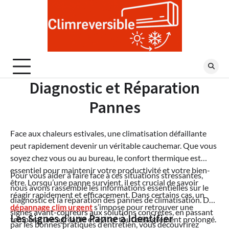
Skip
to
content
Diagnostic et Réparation
Pannes
Face aux chaleurs estivales, une climatisation défaillante
peut rapidement devenir un véritable cauchemar. Que vous
soyez chez vous ou au bureau, le confort thermique est
essentiel pour maintenir votre productivité et votre bien-
Pour vous aider à faire face à ces situations stressantes,
être. Lorsqu’une panne survient, il est crucial de savoir
nous avons rassemblé les informations essentielles sur le
réagir rapidement et efficacement. Dans certains cas, un
diagnostic et la réparation des pannes de climatisation. Des
dépannage clim urgent
s’impose pour retrouver une
signes avant-coureurs aux solutions concrètes, en passant
Les Signes d’une Panne à Identifier
température agréable et éviter tout désagrément prolongé.
par les bonnes pratiques d’entretien, vous découvrirez