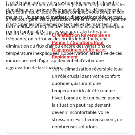
La détection précoce des dysfonctionnements de votre
comment identifier, résoudre et prévenir les problèmes les
climatiseur est primordiale pour éviter les désagréments
plus courants. Grâce à ce guide complet, vous serez mieux
majeurs. Un
panne climatiseur diagnostic
rapide permet
armé pour gérer les dysfonctionnements de votre système
d’anticiper les problèmes potentiels et de maintenir un
de climatisation et prendre les décisions appropriées pour
confort optimal. Parmi les signaux d’alerte les plus
maintenir son efficacité optimale.
Climatisation Réversible en
fréquents, on retrouve des bruits inhabituels, une
Panne ? 7 Solutions Pour
diminution du flux d’air ou encore des variations de
Diagnostiquer et Réparer
température inexpliquées. L’observation attentive de ces
Rapidement
indices permet d’agir rapidement et d’éviter une
aggravation de la situation.
Votre climatisation réversible joue
un rôle crucial dans votre confort
quotidien, assurant une
température idéale été comme
hiver. Lorsqu’elle tombe en panne,
la situation peut rapidement
devenir inconfortable, voire
stressante. Fort heureusement, de
nombreuses solutions…