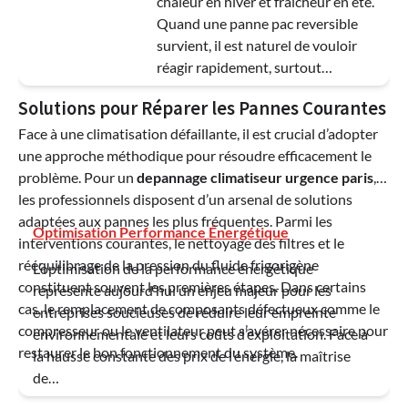
chaleur en hiver et fraîcheur en été.
Quand une panne pac reversible
survient, il est naturel de vouloir
réagir rapidement, surtout…
Solutions pour Réparer les Pannes Courantes
Face à une climatisation défaillante, il est crucial d’adopter
une approche méthodique pour résoudre efficacement le
problème. Pour un
depannage climatiseur urgence paris
,
les professionnels disposent d’un arsenal de solutions
adaptées aux pannes les plus fréquentes. Parmi les
Optimisation Performance Énergétique
interventions courantes, le nettoyage des filtres et le
rééquilibrage de la pression du fluide frigorigène
L’optimisation de la performance énergétique
constituent souvent les premières étapes. Dans certains
représente aujourd’hui un enjeu majeur pour les
cas, le remplacement de composants défectueux comme le
entreprises soucieuses de réduire leur empreinte
compresseur ou le ventilateur peut s’avérer nécessaire pour
environnementale et leurs coûts d’exploitation. Face à
restaurer le bon fonctionnement du système.
la hausse constante des prix de l’énergie, la maîtrise
de…