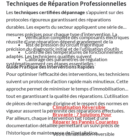
Techniques de Réparation Professionnelles
Les
techniques certifiées dépannage
s’appuient sur des
protocoles rigoureux garantissant des réparations
durables. Les experts du secteur appliquent une série de
mesures précises pour chaque type d’intervention. La
Vérification complète des composants électriques
réussite d’une réparation dépend grandement de la
Test de pression du circuit frigorifique
précision du diagnostic initial et de l’utilisation d’outils
Contrôle des températures de fonctionnement
adaptés. Les techniciens qualifiés suivent
Calibrage des paramètres de régulation
systématiquement ces étapes essentielles :
Guide Pratique des Interventions Rapides
Pour optimiser l’efficacité des interventions, les techniciens
suivent un protocole d’action rapide mais minutieux. Cette
approche permet de minimiser le temps d’immobilisation
tout en garantissant la qualité des réparations. L’utilisation
de pièces de rechange d’origine et le respect des normes en
Climatisation Réversible
vigueur assurent la pérennité des réparations effectuées.
Bruyante : 7 Solutions Pour
Par ailleurs, chaque intervention fait l’objet d’une
Réparer les Pannes Courantes
documentation détaillée permettant un suivi précis de
l’historique de maintenance de l’installation.
Votre climatisation réversible