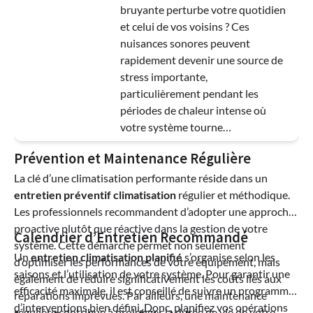
bruyante perturbe votre quotidien
et celui de vos voisins ? Ces
nuisances sonores peuvent
rapidement devenir une source de
stress importante,
particulièrement pendant les
périodes de chaleur intense où
votre système tourne…
Prévention et Maintenance Régulière
La clé d’une climatisation performante réside dans un
entretien préventif climatisation
régulier et méthodique.
Les professionnels recommandent d’adopter une approche
proactive plutôt que réactive dans la gestion de votre
Calendrier d’Entretien Recommandé
système. Cette démarche permet non seulement
Un
entretien climatisation planifié
s’organise selon les
d’optimiser les performances de votre équipement, mais
saisons et l’utilisation de votre système. Pour garantir une
également de réduire significativement les coûts liés aux
efficacité maximale, il est conseillé de suivre un programme
réparations imprévues. Par ailleurs, une maintenance
d’interventions bien défini. Donc, planifiez vos opérations
régulière contribue à prolonger la durée de vie de votre