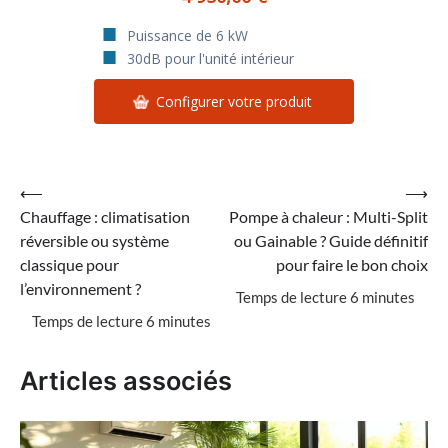
Puissance de 6 kW
30dB pour l'unité intérieur
Configurer votre produit
Navigation
⟵
⟶
Chauffage : climatisation
Pompe à chaleur : Multi-Split
de
réversible ou système
ou Gainable ? Guide définitif
l’article
classique pour
pour faire le bon choix
l’environnement ?
Articles associés