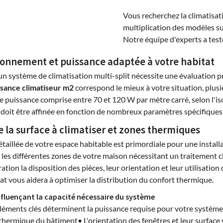
Vous recherchez la climatisati
multiplication des modèles sur
Notre équipe d'experts a testé 
onnement et puissance adaptée à votre habitat
un système de climatisation multi-split nécessite une évaluation p
ssance climatiseur m2
correspond le mieux à votre situation, plusi
 puissance comprise entre 70 et 120 W par mètre carré, selon l'is
 doit être affinée en fonction de nombreux paramètres spécifiques
e la surface à climatiser et zones thermiques
étaillée de votre espace habitable est primordiale pour une install
r les différentes zones de votre maison nécessitant un traitemen
ation la disposition des pièces, leur orientation et leur utilisati
at vous aidera à optimiser la distribution du confort thermique.
nfluençant la capacité nécessaire du système
léments clés déterminent la puissance requise pour votre système mu
 thermique du bâtiment• L'orientation des fenêtres et leur surfac