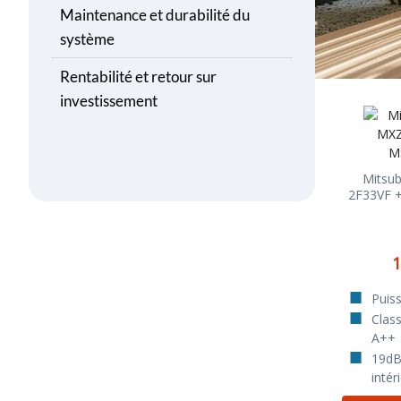
Maintenance et durabilité du
système
Rentabilité et retour sur
investissement
Mitsub
2F33VF 
1
Puis
Class
A++
19dB 
intér