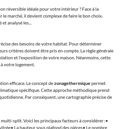
on réversible idéale pour votre intérieur ? Face à la
 le marché, il devient complexe de faire le bon choix.
et analysé les...
récise des besoins de votre habitat. Pour déterminer
eurs critères doivent être pris en compte. La règle générale
olation et l'exposition de votre maison. Néanmoins, cette
 à votre logement.
ation efficace. Le concept de
zonagethermique
permet
t climatique spécifique. Cette approche méthodique prend
on quotidienne. Par conséquent, une cartographie précise de
lti-split. Voici les principaux facteurs à considérer :•
e vitrée• La hauteur sous plafond des pièces• Le nombre