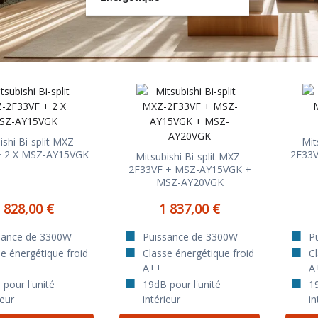
ishi Bi-split MXZ-
Mit
+ 2 X MSZ-AY15VGK
2F33V
Mitsubishi Bi-split MXZ-
2F33VF + MSZ-AY15VGK +
MSZ-AY20VGK
 828,00 €
1 837,00 €
sance de 3300W
Puissance de 3300W
P
e énergétique froid
Classe énergétique froid
C
A++
A
pour l'unité
19dB pour l'unité
19
ieur
intérieur
in