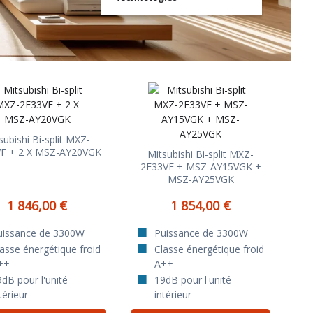
subishi Bi-split MXZ-
F + 2 X MSZ-AY20VGK
Mitsubishi Bi-split MXZ-
2F33VF + MSZ-AY15VGK +
MSZ-AY25VGK
1 846,00 €
1 854,00 €
uissance de 3300W
Puissance de 3300W
lasse énergétique froid
Classe énergétique froid
++
A++
dB pour l'unité
19dB pour l'unité
térieur
intérieur