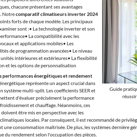
ques, chacune présentant ses avantages
s. Notre
comparatif climatiseurs inverter 2024
points forts de chaque modèle. Les principaux
examiner sont :• La technologie inverter et son
performance• La compatibilité avec les
vocaux et applications mobiles• Les
lités de programmation avancées• Le niveau
unités intérieures et extérieures• La flexibilité
ion et les options de personnalisation
s performances énergétiques et rendement
é énergétique représente un aspect crucial dans
Guide pratiq
un système multi-split. Les coefficients SEER et
réussir
ttent d'évaluer précisément la performance
froidissement et chauffage. Néanmoins, ces
 doivent être mis en perspective avec les
climatiques locales. Par conséquent, il est recommandé de privilé
nt une consommation maîtrisée. De plus, les systèmes dernière gén
e du rendement selon l'occupation des pièces.