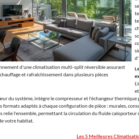
se
t
te
c
so
c
si
d'
nnement d'une climatisation multi-split réversible assurant
Le
chauffage et rafraîchissement dans plusieurs pièces
e
L'
et
œur du système, intègre le compresseur et l'échangeur thermique pr
s formats adaptés à chaque configuration de pièce : murales, conso
es relie l'ensemble, permettant la circulation du fluide caloporteur q
 de votre habitat.
Les 5 Meilleures Climatisati