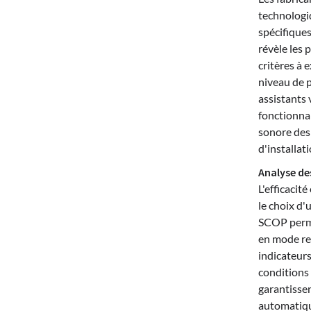
technologi
spécifique
révèle les 
critères à 
niveau de 
assistants 
fonctionna
sonore des 
d'installat
Analyse de
L'efficacit
le choix d'
SCOP perme
en mode re
indicateurs
conditions 
garantisse
automatiqu