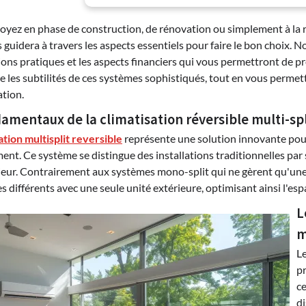
oyez en phase de construction, de rénovation ou simplement à la r
s guidera à travers les aspects essentiels pour faire le bon choix. 
ons pratiques et les aspects financiers qui vous permettront de pr
les subtilités de ces systèmes sophistiqués, tout en vous permettan
ation.
amentaux de la climatisation réversible multi-spl
ation multisplit reversible
représente une solution innovante pour
nt. Ce système se distingue des installations traditionnelles par sa
ieur. Contrairement aux systèmes mono-split qui ne gèrent qu'une 
s différents avec une seule unité extérieure, optimisant ainsi l'esp
L
m
L
p
ce
di