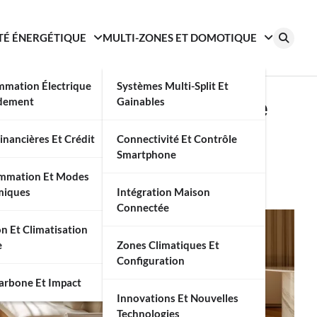
TÉ ÉNERGÉTIQUE
MULTI-ZONES ET DOMOTIQUE
mation Électrique
Systèmes Multi-Split Et
lit : Comment Choisir le
dement
Gainables
 ?
inancières Et Crédit
Connectivité Et Contrôle
Smartphone
mmation Et Modes
miques
Intégration Maison
Connectée
on Et Climatisation
e
Zones Climatiques Et
Configuration
Carbone Et Impact
Innovations Et Nouvelles
Technologies