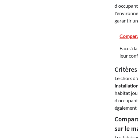
d'occupants
l'environn
garantir u
Compara
Face à la
leur con
Critères
Le choix d'
installatio
habitat jou
d'occupants
également u
Compara
sur le m
Les fabrica