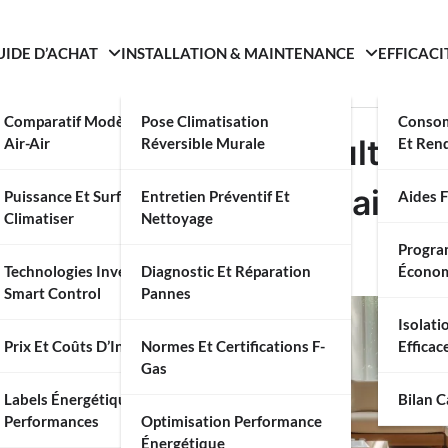
UIDE D’ACHAT
INSTALLATION & MAINTENANCE
EFFICACI
Comparatif Modèles PAC
Pose Climatisation
Consom
tisation Réversible Multi-Sp
Air-Air
Réversible Murale
Et Ren
me Idéal pour Votre Maison
Puissance Et Surface À
Entretien Préventif Et
Aides F
Climatiser
Nettoyage
Progra
Technologies Inverter Et
Diagnostic Et Réparation
Écono
Smart Control
Pannes
Isolati
Prix Et Coûts D’Installation
Normes Et Certifications F-
Efficac
Gas
Labels Énergétiques Et
Bilan 
Performances
Optimisation Performance
Énergétique