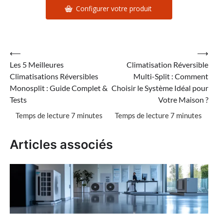
Configurer votre produit
Navigation
⟵
⟶
Les 5 Meilleures
Climatisation Réversible
de
Climatisations Réversibles
Multi-Split : Comment
l’article
Monosplit : Guide Complet &
Choisir le Système Idéal pour
Tests
Votre Maison ?
Articles associés